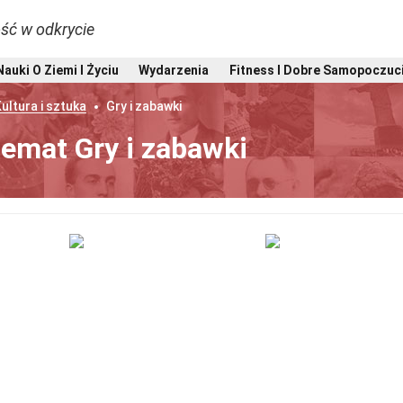
ść w odkrycie
Nauki O Ziemi I Życiu
Wydarzenia
Fitness I Dobre Samopoczuc
ultura i sztuka
Gry i zabawki
temat Gry i zabawki