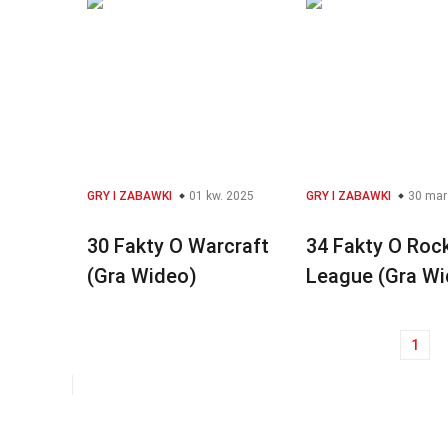
GRY I ZABAWKI
01 kw. 2025
GRY I ZABAWKI
30 mar
30 Fakty O Warcraft
34 Fakty O Roc
(Gra Wideo)
League (Gra Wi
1
Nawigacja
po
wpisach