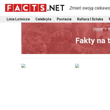
Zmień swoją ciekawo
Linie Lotnicze
Celebryta
Postacie
Kultura I Sztuka
Home
K
Fakty na 