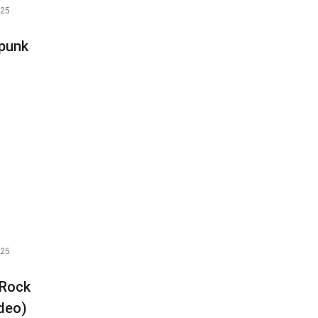
025
tpunk
025
 Rock
ideo)