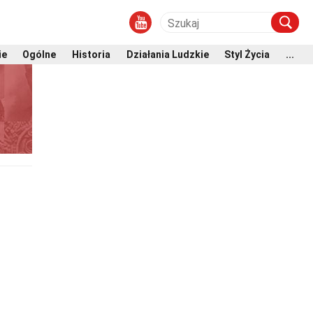
ie
Ogólne
Historia
Działania Ludzkie
Styl Życia
...