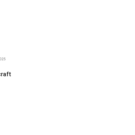
025
raft