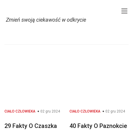
Zmień swoją ciekawość w odkrycie
Home
Natura
Ciało człowieka
Fakty na temat Ciało człowieka
CIAŁO CZŁOWIEKA
02 gru 2024
CIAŁO CZŁOWIEKA
02 gru 2024
29 Fakty O Czaszka
40 Fakty O Paznokcie