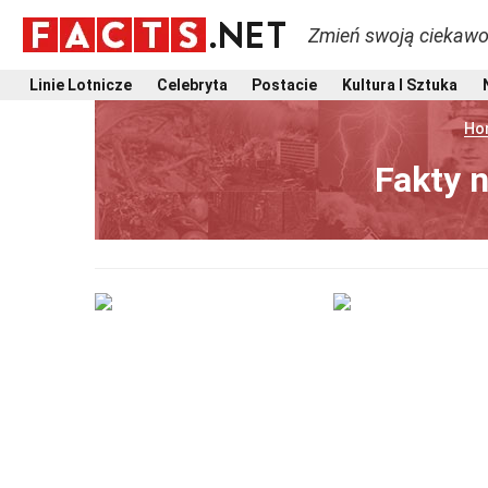
Zmień swoją ciekawo
Linie Lotnicze
Celebryta
Postacie
Kultura I Sztuka
Ho
Fakty n