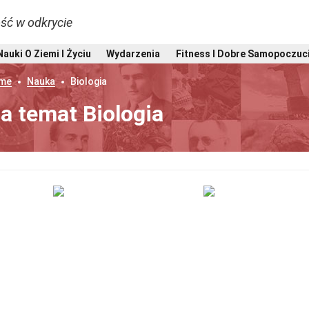
ść w odkrycie
Nauki O Ziemi I Życiu
Wydarzenia
Fitness I Dobre Samopoczuc
me
Nauka
Biologia
a temat Biologia