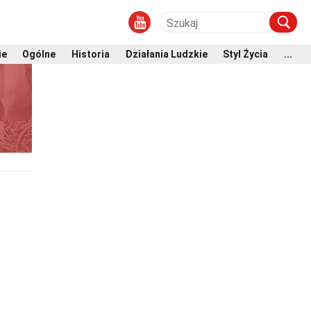
ie
Ogólne
Historia
Działania Ludzkie
Styl Życia
...