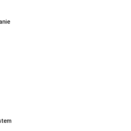
anie
stem