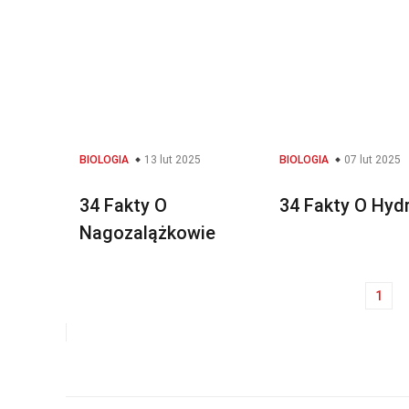
BIOLOGIA
13 lut 2025
BIOLOGIA
07 lut 2025
34 Fakty O
34 Fakty O Hydr
Nagozalążkowie
1
Nawigacja
po
wpisach