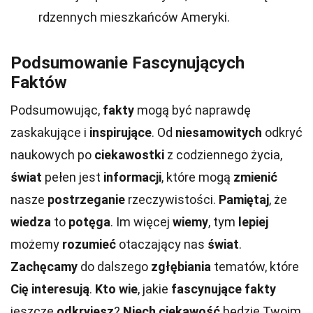
rdzennych mieszkańców Ameryki.
Podsumowanie Fascynujących
Faktów
Podsumowując,
fakty
mogą być naprawdę
zaskakujące i
inspirujące
. Od
niesamowitych
odkryć
naukowych po
ciekawostki
z codziennego życia,
świat
pełen jest
informacji
, które mogą
zmienić
nasze
postrzeganie
rzeczywistości.
Pamiętaj
, że
wiedza
to
potęga
. Im więcej
wiemy
, tym
lepiej
możemy
rozumieć
otaczający nas
świat
.
Zachęcamy
do dalszego
zgłębiania
tematów, które
Cię
interesują
.
Kto wie
, jakie
fascynujące
fakty
jeszcze
odkryjesz
?
Niech
ciekawość
będzie Twoim