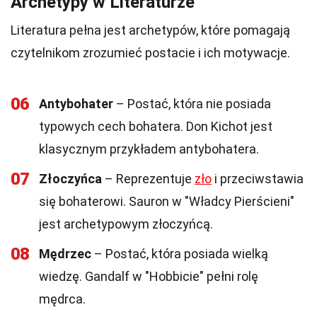
Archetypy w Literaturze
Literatura pełna jest archetypów, które pomagają
czytelnikom zrozumieć postacie i ich motywacje.
06
Antybohater
– Postać, która nie posiada
typowych cech bohatera. Don Kichot jest
klasycznym przykładem antybohatera.
07
Złoczyńca
– Reprezentuje
zło
i przeciwstawia
się bohaterowi. Sauron w "Władcy Pierścieni"
jest archetypowym złoczyńcą.
08
Mędrzec
– Postać, która posiada wielką
wiedzę. Gandalf w "Hobbicie" pełni rolę
mędrca.