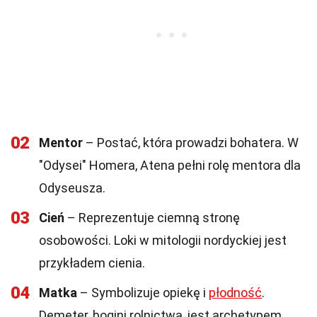
02
Mentor
– Postać, która prowadzi bohatera. W
"Odysei" Homera, Atena pełni rolę mentora dla
Odyseusza.
03
Cień
– Reprezentuje ciemną stronę
osobowości. Loki w mitologii nordyckiej jest
przykładem cienia.
04
Matka
– Symbolizuje opiekę i
płodność
.
Demeter, bogini rolnictwa, jest archetypem