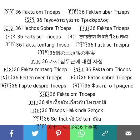
🇩🇰 36 Fakta om Triceps
🇩🇪 36 Fakten über Trizeps
🇬🇷 36 Γεγονότα για το Τρικέφαλος
🇪🇸 36 Hechos Sobre Tríceps
🇫🇮 36 Faktaa Triceps
🇫🇷 36 Faits sur Triceps
🇭🇮 ट्राइसेप्स के बारे में 36 तथ्य
🇮🇩 36 Fakta tentang Trisep
🇮🇹 36 Fatti su Tricipiti
🇯🇵 36個の三頭筋の事実
🇰🇷 36 가지 삼두근에 대한 사실
🇲🇸 36 Fakta tentang Trisep
🇳🇴 36 Fakta om Triceps
🇳🇱 36 Feiten over Triceps
🇵🇹 36 Fatos sobre Tríceps
🇷🇴 36 Fapte despre Triceps
🇷🇺 36 Факты о Трицепс
🇸🇪 36 Fakta om Triceps
🇹🇭 36 ข้อเท็จจริงเกี่ยวกับ ไทรเซปส์
🇹🇷 36 Triseps Hakkında Gerçek
🇻🇮 36 Sự thật về Cơ tam đầu
🇿🇭 关于三头肌的36个事实