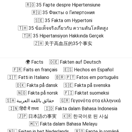
🇷🇴 35 Fapte despre Hipertensiune
🇷🇺 35 Факты о Гипертония
🇸🇪 35 Fakta om Hypertoni
🇹🇭 35 ข้อเท็จจริงเกี่ยวกับ ความดันโลหิตสูง
🇹🇷 35 Hipertansiyon Hakkında Gerçek
🇿🇭 关于高血压的35个事实
🌍 Facts
🇩🇪 Fakten auf Deutsch
🇫🇷 Faits en français
🇪🇸 Hechos en Español
🇮🇹 Fatti in Italiano
🇧🇷 🇵🇹 Fatos em português
🇩🇰 Fakta på dansk
🇸🇪 Fakta på svenska
🇳🇴 Fakta på norsk
🇫🇮 Faktat suomeksi
🇸🇦 حقائق باللغة العربية
🇬🇷 Γεγονότα στα ελληνικά
🇮🇳 हिंदी में तथ्य
🇮🇩 Fakta dalam Bahasa Indonesia
🇯🇵 日本語の事実
🇰🇷 한국어로 된 사실
🇲🇾 Fakta dalam Bahasa Melayu
🇳🇱 Feiten in het Nederlands
🇷🇴 Fapte în română