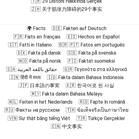
🇹🇷 29 Distoni Hakkında Gerçek
🇿🇭 关于肌张力障碍的29个事实
🌍 Facts
🇩🇪 Fakten auf Deutsch
🇫🇷 Faits en français
🇪🇸 Hechos en Español
🇮🇹 Fatti in Italiano
🇧🇷 🇵🇹 Fatos em português
🇩🇰 Fakta på dansk
🇸🇪 Fakta på svenska
🇳🇴 Fakta på norsk
🇫🇮 Faktat suomeksi
🇸🇦 حقائق باللغة العربية
🇬🇷 Γεγονότα στα ελληνικά
🇮🇳 हिंदी में तथ्य
🇮🇩 Fakta dalam Bahasa Indonesia
🇯🇵 日本語の事実
🇰🇷 한국어로 된 사실
🇲🇾 Fakta dalam Bahasa Melayu
🇳🇱 Feiten in het Nederlands
🇷🇴 Fapte în română
🇷🇺 Факты на русском
🇹🇭 ข้อเท็จจริงเป็นภาษาไทย
🇻🇳 Sự thật bằng tiếng Việt
🇹🇷 Türkçe Gerçekler
🇨🇳 中文事实