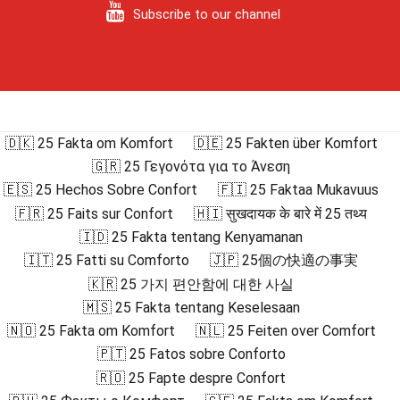
Subscribe to our channel
🇩🇰 25 Fakta om Komfort
🇩🇪 25 Fakten über Komfort
🇬🇷 25 Γεγονότα για το Άνεση
🇪🇸 25 Hechos Sobre Confort
🇫🇮 25 Faktaa Mukavuus
🇫🇷 25 Faits sur Confort
🇭🇮 सुखदायक के बारे में 25 तथ्य
🇮🇩 25 Fakta tentang Kenyamanan
🇮🇹 25 Fatti su Comforto
🇯🇵 25個の快適の事実
🇰🇷 25 가지 편안함에 대한 사실
🇲🇸 25 Fakta tentang Keselesaan
🇳🇴 25 Fakta om Komfort
🇳🇱 25 Feiten over Comfort
🇵🇹 25 Fatos sobre Conforto
🇷🇴 25 Fapte despre Confort