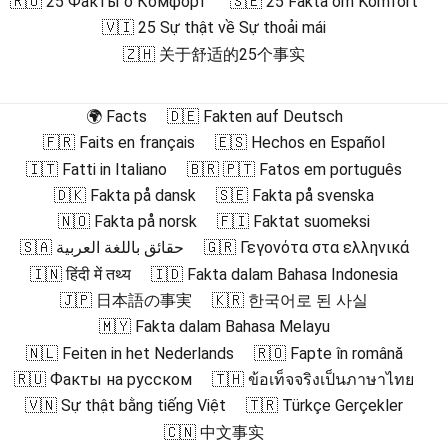
🇷🇺 25 Факты о Комфорт
🇸🇪 25 Fakta om Komfort
🇻🇮 25 Sự thật về Sự thoải mái
🇿🇭 关于舒适的25个事实
🌍 Facts
🇩🇪 Fakten auf Deutsch
🇫🇷 Faits en français
🇪🇸 Hechos en Español
🇮🇹 Fatti in Italiano
🇧🇷 🇵🇹 Fatos em português
🇩🇰 Fakta på dansk
🇸🇪 Fakta på svenska
🇳🇴 Fakta på norsk
🇫🇮 Faktat suomeksi
🇸🇦 حقائق باللغة العربية
🇬🇷 Γεγονότα στα ελληνικά
🇮🇳 हिंदी में तथ्य
🇮🇩 Fakta dalam Bahasa Indonesia
🇯🇵 日本語の事実
🇰🇷 한국어로 된 사실
🇲🇾 Fakta dalam Bahasa Melayu
🇳🇱 Feiten in het Nederlands
🇷🇴 Fapte în română
🇷🇺 Факты на русском
🇹🇭 ข้อเท็จจริงเป็นภาษาไทย
🇻🇳 Sự thật bằng tiếng Việt
🇹🇷 Türkçe Gerçekler
🇨🇳 中文事实