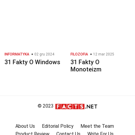
INFORMATYKA
02 gru 2024
FILOZOFIA
12 mar 2025
31 Fakty O Windows
31 Fakty O
Monoteizm
© 2023
About Us
Editorial Policy
Meet the Team
Product Review
Contact Us
Write For Us