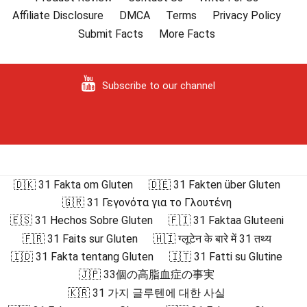
Affiliate Disclosure
DMCA
Terms
Privacy Policy
Submit Facts
More Facts
Subscribe to our channel
🇩🇰 31 Fakta om Gluten
🇩🇪 31 Fakten über Gluten
🇬🇷 31 Γεγονότα για το Γλουτένη
🇪🇸 31 Hechos Sobre Gluten
🇫🇮 31 Faktaa Gluteeni
🇫🇷 31 Faits sur Gluten
🇭🇮 ग्लूटेन के बारे में 31 तथ्य
🇮🇩 31 Fakta tentang Gluten
🇮🇹 31 Fatti su Glutine
🇯🇵 33個の高脂血症の事実
🇰🇷 31 가지 글루텐에 대한 사실