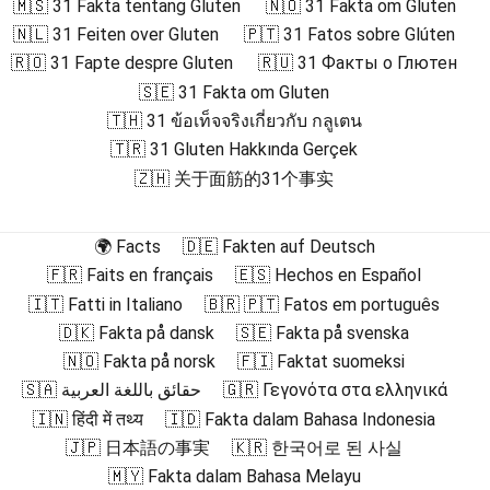
🇲🇸 31 Fakta tentang Gluten
🇳🇴 31 Fakta om Gluten
🇳🇱 31 Feiten over Gluten
🇵🇹 31 Fatos sobre Glúten
🇷🇴 31 Fapte despre Gluten
🇷🇺 31 Факты о Глютен
🇸🇪 31 Fakta om Gluten
🇹🇭 31 ข้อเท็จจริงเกี่ยวกับ กลูเตน
🇹🇷 31 Gluten Hakkında Gerçek
🇿🇭 关于面筋的31个事实
🌍 Facts
🇩🇪 Fakten auf Deutsch
🇫🇷 Faits en français
🇪🇸 Hechos en Español
🇮🇹 Fatti in Italiano
🇧🇷 🇵🇹 Fatos em português
🇩🇰 Fakta på dansk
🇸🇪 Fakta på svenska
🇳🇴 Fakta på norsk
🇫🇮 Faktat suomeksi
🇸🇦 حقائق باللغة العربية
🇬🇷 Γεγονότα στα ελληνικά
🇮🇳 हिंदी में तथ्य
🇮🇩 Fakta dalam Bahasa Indonesia
🇯🇵 日本語の事実
🇰🇷 한국어로 된 사실
🇲🇾 Fakta dalam Bahasa Melayu