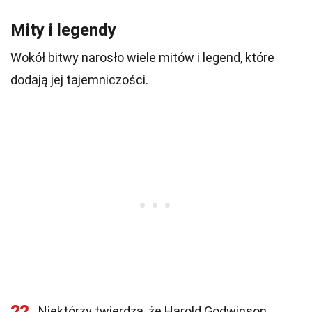
Mity i legendy
Wokół bitwy narosło wiele mitów i legend, które
dodają jej tajemniczości.
22
Niektórzy twierdzą, że Harold Godwinson