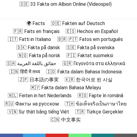
🇸🇪 33 Fakta om Albion Online (Videospel)
🌍 Facts
🇩🇪 Fakten auf Deutsch
🇫🇷 Faits en français
🇪🇸 Hechos en Español
🇮🇹 Fatti in Italiano
🇧🇷 🇵🇹 Fatos em português
🇩🇰 Fakta på dansk
🇸🇪 Fakta på svenska
🇳🇴 Fakta på norsk
🇫🇮 Faktat suomeksi
🇸🇦 حقائق باللغة العربية
🇬🇷 Γεγονότα στα ελληνικά
🇮🇳 हिंदी में तथ्य
🇮🇩 Fakta dalam Bahasa Indonesia
🇯🇵 日本語の事実
🇰🇷 한국어로 된 사실
🇲🇾 Fakta dalam Bahasa Melayu
🇳🇱 Feiten in het Nederlands
🇷🇴 Fapte în română
🇷🇺 Факты на русском
🇹🇭 ข้อเท็จจริงเป็นภาษาไทย
🇻🇳 Sự thật bằng tiếng Việt
🇹🇷 Türkçe Gerçekler
🇨🇳 中文事实