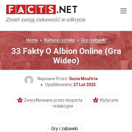
Zmień swoją ciekawość w odkrycie
Home
Kultura i sztuka
Gry i zabawki
33 Fakty O Albion Online (Gra
Wideo)
Napisane Przez:
Suzie Moultrie
Opublikowano:
27 Lut 2025
Zweryfikowane przez eksperta
Wytyczne
redakcyjne
Gry i zabawki