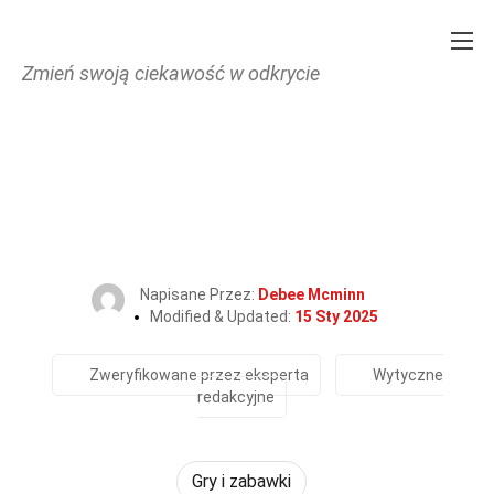
Zmień swoją ciekawość w odkrycie
Home
Kultura i sztuka
Gry i zabawki
40 Fakty O The Forest (Gra
Wideo)
Napisane Przez:
Debee Mcminn
Modified & Updated:
15 Sty 2025
Zweryfikowane przez eksperta
Wytyczne
redakcyjne
Gry i zabawki