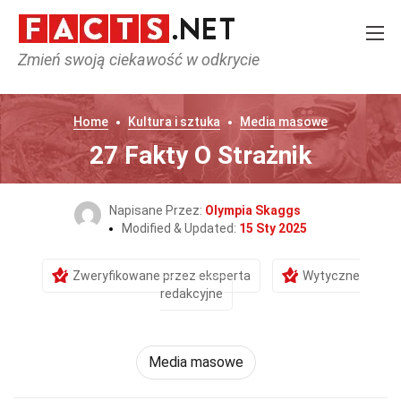
Zmień swoją ciekawość w odkrycie
Home
Kultura i sztuka
Media masowe
27 Fakty O Strażnik
Napisane Przez:
Olympia Skaggs
Modified & Updated:
15 Sty 2025
Zweryfikowane przez eksperta
Wytyczne
redakcyjne
Media masowe