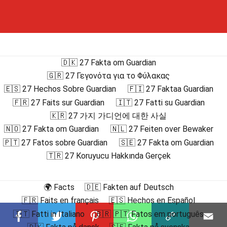
🇩🇰 27 Fakta om Guardian
🇬🇷 27 Γεγονότα για το Φύλακας
🇪🇸 27 Hechos Sobre Guardian
🇫🇮 27 Faktaa Guardian
🇫🇷 27 Faits sur Guardian
🇮🇹 27 Fatti su Guardian
🇰🇷 27 가지 가디언에 대한 사실
🇳🇴 27 Fakta om Guardian
🇳🇱 27 Feiten over Bewaker
🇵🇹 27 Fatos sobre Guardian
🇸🇪 27 Fakta om Guardian
🇹🇷 27 Koruyucu Hakkında Gerçek
🌍 Facts
🇩🇪 Fakten auf Deutsch
🇫🇷 Faits en français
🇪🇸 Hechos en Español
🇮🇹 Fatti in Italiano
🇧🇷 🇵🇹 Fatos em português