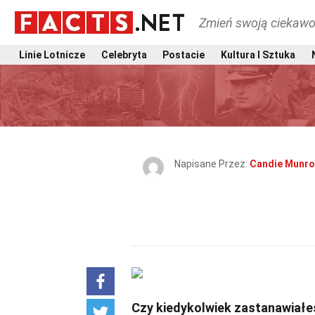
Zmień swoją ciekawo
Linie Lotnicze
Celebryta
Postacie
Kultura I Sztuka
Napisane Przez:
Candie Munr
Czy kiedykolwiek zastanawiałeś 