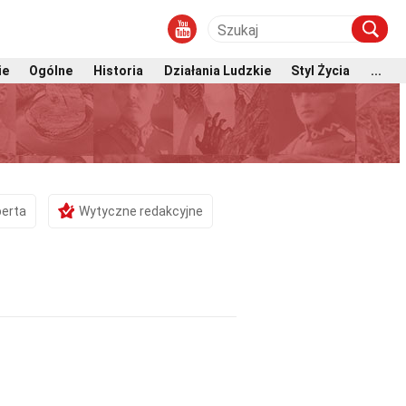
ie
Ogólne
Historia
Działania Ludzkie
Styl Życia
...
perta
Wytyczne redakcyjne