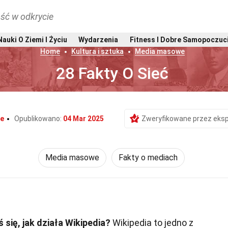
ść w odkrycie
Nauki O Ziemi I Życiu
Wydarzenia
Fitness I Dobre Samopoczuc
Home
Kultura i sztuka
Media masowe
28 Fakty O Sieć
oe
Opublikowano:
04 Mar 2025
Zweryfikowane przez eks
Media masowe
Fakty o mediach
się, jak działa Wikipedia?
Wikipedia to jedno z