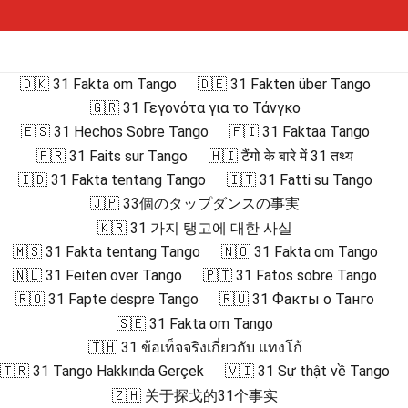
🇩🇰 31 Fakta om Tango
🇩🇪 31 Fakten über Tango
🇬🇷 31 Γεγονότα για το Τάνγκο
🇪🇸 31 Hechos Sobre Tango
🇫🇮 31 Faktaa Tango
🇫🇷 31 Faits sur Tango
🇭🇮 टैंगो के बारे में 31 तथ्य
🇮🇩 31 Fakta tentang Tango
🇮🇹 31 Fatti su Tango
🇯🇵 33個のタップダンスの事実
🇰🇷 31 가지 탱고에 대한 사실
🇲🇸 31 Fakta tentang Tango
🇳🇴 31 Fakta om Tango
🇳🇱 31 Feiten over Tango
🇵🇹 31 Fatos sobre Tango
🇷🇴 31 Fapte despre Tango
🇷🇺 31 Факты о Танго
🇸🇪 31 Fakta om Tango
🇹🇭 31 ข้อเท็จจริงเกี่ยวกับ แทงโก้
🇹🇷 31 Tango Hakkında Gerçek
🇻🇮 31 Sự thật về Tango
🇿🇭 关于探戈的31个事实