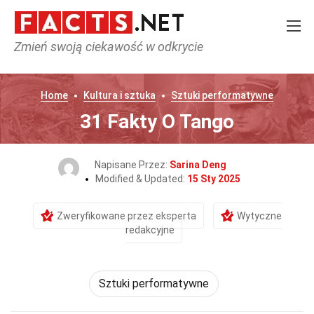
Zmień swoją ciekawość w odkrycie
Home
Kultura i sztuka
Sztuki performatywne
31 Fakty O Tango
Napisane Przez:
Sarina Deng
Modified & Updated:
15 Sty 2025
Zweryfikowane przez eksperta
Wytyczne
redakcyjne
Sztuki performatywne