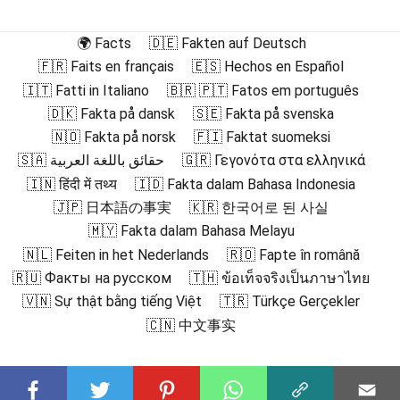
🌍 Facts
🇩🇪 Fakten auf Deutsch
🇫🇷 Faits en français
🇪🇸 Hechos en Español
🇮🇹 Fatti in Italiano
🇧🇷 🇵🇹 Fatos em português
🇩🇰 Fakta på dansk
🇸🇪 Fakta på svenska
🇳🇴 Fakta på norsk
🇫🇮 Faktat suomeksi
🇸🇦 حقائق باللغة العربية
🇬🇷 Γεγονότα στα ελληνικά
🇮🇳 हिंदी में तथ्य
🇮🇩 Fakta dalam Bahasa Indonesia
🇯🇵 日本語の事実
🇰🇷 한국어로 된 사실
🇲🇾 Fakta dalam Bahasa Melayu
🇳🇱 Feiten in het Nederlands
🇷🇴 Fapte în română
🇷🇺 Факты на русском
🇹🇭 ข้อเท็จจริงเป็นภาษาไทย
🇻🇳 Sự thật bằng tiếng Việt
🇹🇷 Türkçe Gerçekler
🇨🇳 中文事实