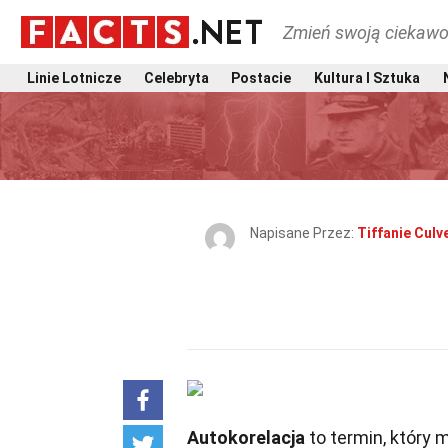
Zmień swoją ciekawo
Linie Lotnicze
Celebryta
Postacie
Kultura I Sztuka
Napisane Przez:
Tiffanie Culv
Autokorelacja
to termin, który 