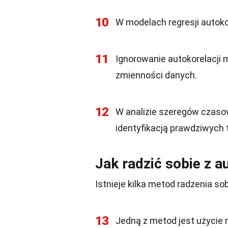
10
W modelach regresji autok
11
Ignorowanie autokorelacji 
zmienności danych.
12
W analizie szeregów czaso
identyfikacją prawdziwych 
Jak radzić sobie z a
Istnieje kilka metod radzenia so
13
Jedną z metod jest użycie 