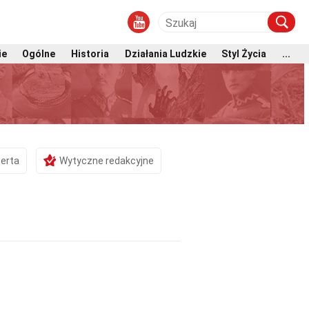
ie
Ogólne
Historia
Działania Ludzkie
Styl Życia
...
erta
Wytyczne redakcyjne