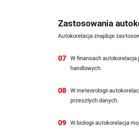
Zastosowania autoko
Autokorelacja znajduje zastosow
07
W finansach autokorelacja j
handlowych.
08
W meteorologii autokorela
przeszłych danych.
09
W biologii autokorelacja m