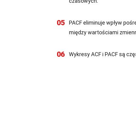
czasowych.
05
PACF eliminuje wpływ pośr
między wartościami zmienn
06
Wykresy ACF i PACF są częs