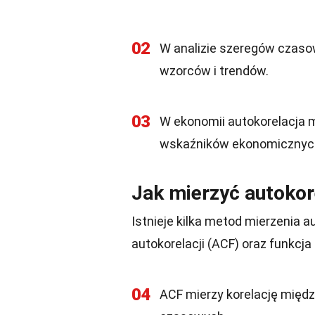
02
W analizie szeregów czasow
wzorców i trendów.
03
W ekonomii autokorelacja 
wskaźników ekonomicznyc
Jak mierzyć autokor
Istnieje kilka metod mierzenia au
autokorelacji (ACF) oraz funkcja
04
ACF mierzy korelację międ