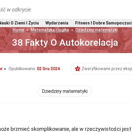
ść w odkrycie
Nauki O Ziemi I Życiu
Wydarzenia
Fitness I Dobre Samopoczuc
Home
Matematyka i logika
Dziedziny matematyki
38 Fakty O Autokorelacja
er
Opublikowano:
02 Gru 2024
Zweryfikowane przez eksp
Dziedziny matematyki
może brzmieć skomplikowanie, ale w rzeczywistości jest