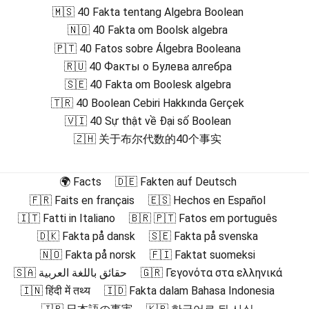
🇲🇸 40 Fakta tentang Algebra Boolean
🇳🇴 40 Fakta om Boolsk algebra
🇵🇹 40 Fatos sobre Álgebra Booleana
🇷🇺 40 Факты о Булева алгебра
🇸🇪 40 Fakta om Boolesk algebra
🇹🇷 40 Boolean Cebiri Hakkında Gerçek
🇻🇮 40 Sự thật về Đại số Boolean
🇿🇭 关于布尔代数的40个事实
🌍 Facts
🇩🇪 Fakten auf Deutsch
🇫🇷 Faits en français
🇪🇸 Hechos en Español
🇮🇹 Fatti in Italiano
🇧🇷 🇵🇹 Fatos em português
🇩🇰 Fakta på dansk
🇸🇪 Fakta på svenska
🇳🇴 Fakta på norsk
🇫🇮 Faktat suomeksi
🇸🇦 حقائق باللغة العربية
🇬🇷 Γεγονότα στα ελληνικά
🇮🇳 हिंदी में तथ्य
🇮🇩 Fakta dalam Bahasa Indonesia