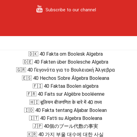
Subscribe to our channel
🇩🇰 40 Fakta om Boolesk Algebra
🇩🇪 40 Fakten über Boolesche Algebra
🇬🇷 40 Γεγονότα για το Βουλειακή Άλγεβρα
🇪🇸 40 Hechos Sobre Álgebra Booleana
🇫🇮 40 Faktaa Boolen algebra
🇫🇷 40 Faits sur Algèbre booléenne
🇭🇮 बूलियन बीजगणित के बारे में 40 तथ्य
🇮🇩 40 Fakta tentang Aljabar Boolean
🇮🇹 40 Fatti su Algebra Booleana
🇯🇵 40個のブール代数の事実
🇰🇷 40 가지 부울 대수에 대한 사실