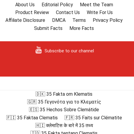
About Us
Editorial Policy
Meet the Team
Product Review
Contact Us
Write For Us
Affiliate Disclosure
DMCA
Terms
Privacy Policy
Submit Facts
More Facts
Subscribe to our channel
🇩🇰 35 Fakta om Klematis
🇬🇷 35 Γεγονότα για το Κλεματίς
🇪🇸 35 Hechos Sobre Clemátide
🇫🇮 35 Faktaa Clematis
🇫🇷 35 Faits sur Clématite
🇭🇮 क्लेमाटिस के बारे में 35 तथ्य
🇮🇩 35 Fakta tentang Clematis