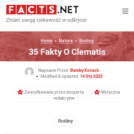
Zmień swoją ciekawość w odkrycie
Home
Natura
Rośliny
35 Fakty O Clematis
Napisane Przez:
Bamby Kovach
Modified & Updated:
14 Sty 2025
Zweryfikowane przez eksperta
Wytyczne
redakcyjne
Rośliny