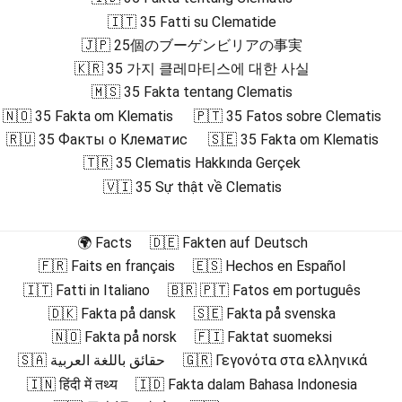
🇮🇹 35 Fatti su Clematide
🇯🇵 25個のブーゲンビリアの事実
🇰🇷 35 가지 클레마티스에 대한 사실
🇲🇸 35 Fakta tentang Clematis
🇳🇴 35 Fakta om Klematis
🇵🇹 35 Fatos sobre Clematis
🇷🇺 35 Факты о Клематис
🇸🇪 35 Fakta om Klematis
🇹🇷 35 Clematis Hakkında Gerçek
🇻🇮 35 Sự thật về Clematis
🌍 Facts
🇩🇪 Fakten auf Deutsch
🇫🇷 Faits en français
🇪🇸 Hechos en Español
🇮🇹 Fatti in Italiano
🇧🇷 🇵🇹 Fatos em português
🇩🇰 Fakta på dansk
🇸🇪 Fakta på svenska
🇳🇴 Fakta på norsk
🇫🇮 Faktat suomeksi
🇸🇦 حقائق باللغة العربية
🇬🇷 Γεγονότα στα ελληνικά
🇮🇳 हिंदी में तथ्य
🇮🇩 Fakta dalam Bahasa Indonesia