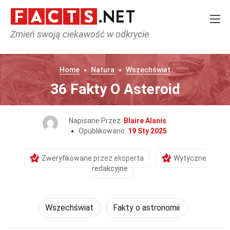
Zmień swoją ciekawość w odkrycie
Home
Natura
Wszechświat
36 Fakty O Asteroid
Napisane Przez:
Blaire Alanis
Opublikowano:
19 Sty 2025
Zweryfikowane przez eksperta
Wytyczne
redakcyjne
Wszechświat
Fakty o astronomii