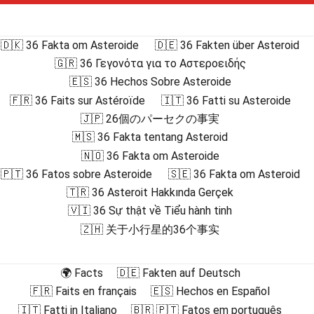
🇩🇰 36 Fakta om Asteroide
🇩🇪 36 Fakten über Asteroid
🇬🇷 36 Γεγονότα για το Αστεροειδής
🇪🇸 36 Hechos Sobre Asteroide
🇫🇷 36 Faits sur Astéroïde
🇮🇹 36 Fatti su Asteroide
🇯🇵 26個のパーセクの事実
🇲🇸 36 Fakta tentang Asteroid
🇳🇴 36 Fakta om Asteroide
🇵🇹 36 Fatos sobre Asteroide
🇸🇪 36 Fakta om Asteroid
🇹🇷 36 Asteroit Hakkında Gerçek
🇻🇮 36 Sự thật về Tiểu hành tinh
🇿🇭 关于小行星的36个事实
🌍 Facts
🇩🇪 Fakten auf Deutsch
🇫🇷 Faits en français
🇪🇸 Hechos en Español
🇮🇹 Fatti in Italiano
🇧🇷 🇵🇹 Fatos em português