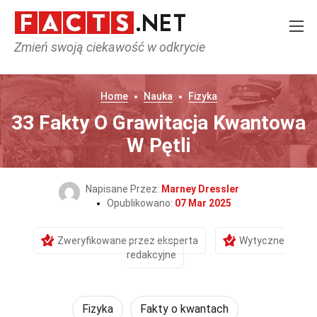
Zmień swoją ciekawość w odkrycie
Home
Nauka
Fizyka
33 Fakty O Grawitacja Kwantowa
W Pętli
Napisane Przez:
Marney Dressler
Opublikowano:
07 Mar 2025
Zweryfikowane przez eksperta
Wytyczne
redakcyjne
Fizyka
Fakty o kwantach