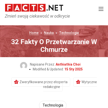
Zmień swoją ciekawość w odkrycie
Home
Nauka
Technologia
32 Fakty O Przetwarzanie W
Chmurze
Napisane Przez:
Anthiathia Choi
Modified & Updated:
15 Sty 2025
Zweryfikowane przez eksperta
Wytyczne
redakcyjne
Technologia