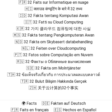
🇫🇷 32 Faits sur Informatique en nuage
🇭🇮 क्लाउड कंप्यूटिंग के बारे में 32 तथ्य
🇮🇩 32 Fakta tentang Komputasi Awan
🇮🇹 32 Fatti su Cloud Computing
🇰🇷 32 가지 클라우드 컴퓨팅에 대한 사실
🇲🇸 32 Fakta tentang Pengkomputeran Awan
🇳🇴 32 Fakta om Skybasert databehandling
🇳🇱 32 Feiten over Cloudcomputing
🇵🇹 32 Fatos sobre Computação em Nuvem
🇷🇺 32 Факты о Облачные вычисления
🇸🇪 32 Fakta om Molntjänster
🇹🇭 32 ข้อเท็จจริงเกี่ยวกับ การประมวลผลแบบคลาวด์
🇹🇷 32 Bulut Bilişim Hakkında Gerçek
🇿🇭 关于云计算的32个事实
🌍 Facts
🇩🇪 Fakten auf Deutsch
🇫🇷 Faits en français
🇪🇸 Hechos en Español