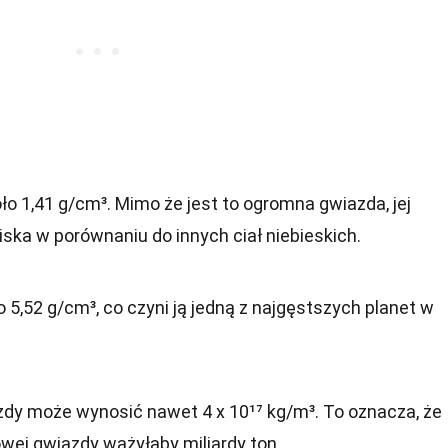
o 1,41 g/cm³. Mimo że jest to ogromna gwiazda, jej
ska w porównaniu do innych ciał niebieskich.
 5,52 g/cm³, co czyni ją jedną z najgęstszych planet w
dy może wynosić nawet 4 x 10¹⁷ kg/m³. To oznacza, że
owej gwiazdy ważyłaby miliardy ton.