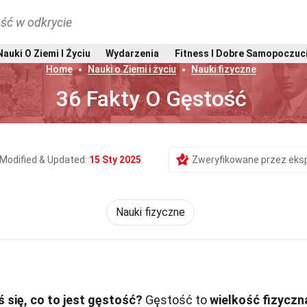
ść w odkrycie
Nauki O Ziemi I Życiu
Wydarzenia
Fitness I Dobre Samopoczuc
Home
Nauki o Ziemi i życiu
Nauki fizyczne
36 Fakty O Gęstość
Modified & Updated:
15 Sty 2025
Zweryfikowane przez eks
Nauki fizyczne
 się, co to jest gęstość?
Gęstość to
wielkość fizyczn