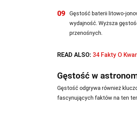
09
Gęstość baterii litowo-jon
wydajność. Wyższa gęstość
przenośnych.
READ ALSO:
34 Fakty O Kwa
Gęstość w astronom
Gęstość odgrywa również kluczow
fascynujących faktów na ten te