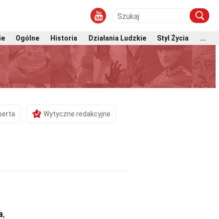
ie
Ogólne
Historia
Działania Ludzkie
Styl Życia
...
perta
Wytyczne redakcyjne
a
,