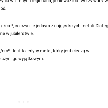
 życia w zimnych regionach, ponieważ lód tworzy warst
wód.
 g/cm³, co czyni je jednym z najgęstszych metali. Dlate
one w jubilerstwie.
/cm³. Jest to jedyny metal, który jest cieczą w
o czyni go wyjątkowym.