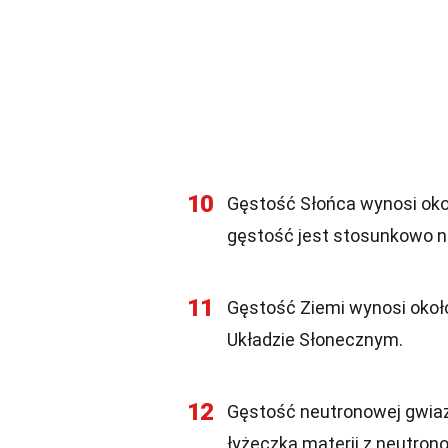
10
Gęstość Słońca wynosi okoł
gęstość jest stosunkowo ni
11
Gęstość Ziemi wynosi około
Układzie Słonecznym.
12
Gęstość neutronowej gwiaz
łyżeczka materii z neutron