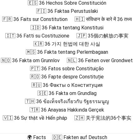
🇪🇸 36 Hechos Sobre Constitución
🇫🇮 36 Faktaa Perustuslaki
🇫🇷 36 Faits sur Constitution
🇭🇮 संविधान के बारे में 36 तथ्य
🇮🇩 36 Fakta tentang Konstitusi
🇮🇹 36 Fatti su Costituzione
🇯🇵 35個の解放の事実
🇰🇷 36 가지 헌법에 대한 사실
🇲🇸 36 Fakta tentang Perlembagaan
🇳🇴 36 Fakta om Grunnlov
🇳🇱 36 Feiten over Grondwet
🇵🇹 36 Fatos sobre Constituição
🇷🇴 36 Fapte despre Constituție
🇷🇺 36 Факты о Конституция
🇸🇪 36 Fakta om Grundlag
🇹🇭 36 ข้อเท็จจริงเกี่ยวกับ รัฐธรรมนูญ
🇹🇷 36 Anayasa Hakkında Gerçek
🇻🇮 36 Sự thật về Hiến pháp
🇿🇭 关于宪法的36个事实
🌍 Facts
🇩🇪 Fakten auf Deutsch