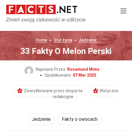
Zmień swoją ciekawość w odkrycie
Home
Styl życia
Jedzenie
33 Fakty O Melon Perski
Napisane Przez:
Rosamund Mims
Opublikowano:
07 Mar 2025
Zweryfikowane przez eksperta
Wytyczne
redakcyjne
Jedzenie
Fakty o owocach