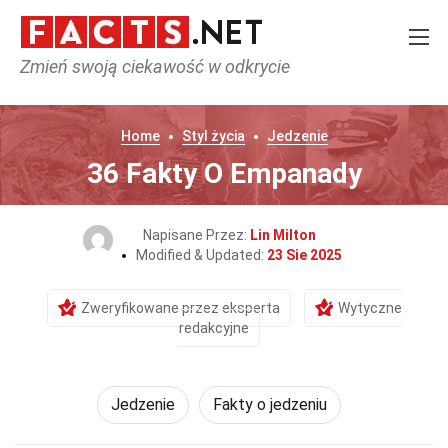
Zmień swoją ciekawość w odkrycie
Home
Styl życia
Jedzenie
36 Fakty O Empanady
Napisane Przez:
Lin Milton
Modified & Updated:
23 Sie 2025
Zweryfikowane przez eksperta
Wytyczne
redakcyjne
Jedzenie
Fakty o jedzeniu