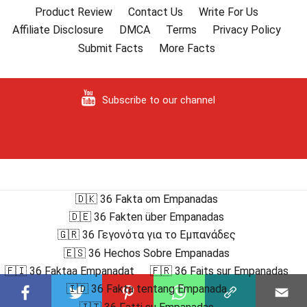
Product Review
Contact Us
Write For Us
Affiliate Disclosure
DMCA
Terms
Privacy Policy
Submit Facts
More Facts
Subscribe to our channel
🇩🇰 36 Fakta om Empanadas
🇩🇪 36 Fakten über Empanadas
🇬🇷 36 Γεγονότα για το Εμπανάδες
🇪🇸 36 Hechos Sobre Empanadas
🇫🇮 36 Faktaa Empanadat
🇫🇷 36 Faits sur Empanadas
🇮🇩 36 Fakta tentang Empanada