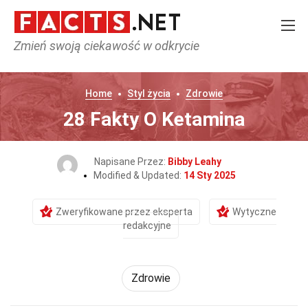
Zmień swoją ciekawość w odkrycie
Home
Styl życia
Zdrowie
28 Fakty O Ketamina
Napisane Przez:
Bibby Leahy
Modified & Updated:
14 Sty 2025
Zweryfikowane przez eksperta
Wytyczne
redakcyjne
Zdrowie