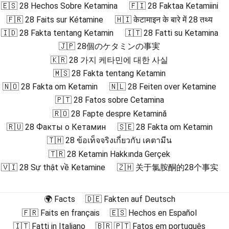
🇪🇸 28 Hechos Sobre Ketamina
🇫🇮 28 Faktaa Ketamiini
🇫🇷 28 Faits sur Kétamine
🇭🇮 केटामाइन के बारे में 28 तथ्य
🇮🇩 28 Fakta tentang Ketamin
🇮🇹 28 Fatti su Ketamina
🇯🇵 28個のケタミンの事実
🇰🇷 28 가지 케타민에 대한 사실
🇲🇸 28 Fakta tentang Ketamin
🇳🇴 28 Fakta om Ketamin
🇳🇱 28 Feiten over Ketamine
🇵🇹 28 Fatos sobre Cetamina
🇷🇴 28 Fapte despre Ketamină
🇷🇺 28 Факты о Кетамин
🇸🇪 28 Fakta om Ketamin
🇹🇭 28 ข้อเท็จจริงเกี่ยวกับ เคตามีน
🇹🇷 28 Ketamin Hakkında Gerçek
🇻🇮 28 Sự thật về Ketamine
🇿🇭 关于氯胺酮的28个事实
🌍 Facts
🇩🇪 Fakten auf Deutsch
🇫🇷 Faits en français
🇪🇸 Hechos en Español
🇮🇹 Fatti in Italiano
🇧🇷 🇵🇹 Fatos em português