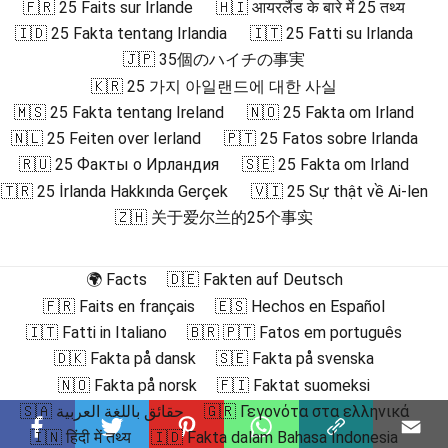
🇫🇷 25 Faits sur Irlande
🇭🇮 आयरलैंड के बारे में 25 तथ्य
🇮🇩 25 Fakta tentang Irlandia
🇮🇹 25 Fatti su Irlanda
🇯🇵 35個のハイチの事実
🇰🇷 25 가지 아일랜드에 대한 사실
🇲🇸 25 Fakta tentang Ireland
🇳🇴 25 Fakta om Irland
🇳🇱 25 Feiten over Ierland
🇵🇹 25 Fatos sobre Irlanda
🇷🇺 25 Факты о Ирландия
🇸🇪 25 Fakta om Irland
🇹🇷 25 İrlanda Hakkında Gerçek
🇻🇮 25 Sự thật về Ai-len
🇿🇭 关于爱尔兰的25个事实
🌍 Facts
🇩🇪 Fakten auf Deutsch
🇫🇷 Faits en français
🇪🇸 Hechos en Español
🇮🇹 Fatti in Italiano
🇧🇷 🇵🇹 Fatos em português
🇩🇰 Fakta på dansk
🇸🇪 Fakta på svenska
🇳🇴 Fakta på norsk
🇫🇮 Faktat suomeksi
🇸🇦 حقائق باللغة العربية
🇬🇷 Γεγονότα στα ελληνικά
🇮🇳 हिंदी में तथ्य
🇮🇩 Fakta dalam Bahasa Indonesia