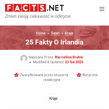
Zmień swoją ciekawość w odkrycie
Home
Świat
Kraje
25 Fakty O Irlandia
Napisane Przez:
Marcelline Brehm
Modified & Updated:
23 Sie 2025
Zweryfikowane przez eksperta
Wytyczne
redakcyjne
Kraje