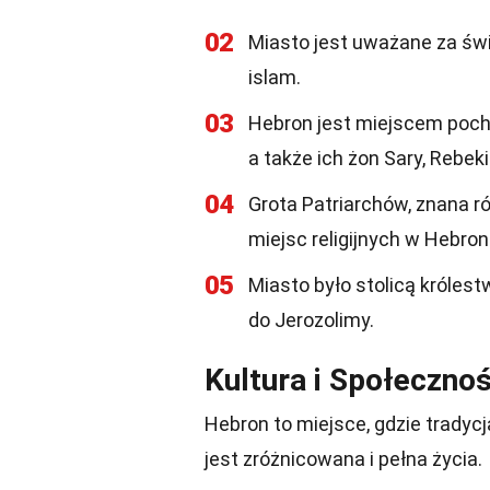
02
Miasto jest uważane za świę
islam.
03
Hebron jest miejscem pochó
a także ich żon Sary, Rebeki 
04
Grota Patriarchów, znana r
miejsc religijnych w Hebron
05
Miasto było stolicą królest
do Jerozolimy.
Kultura i Społeczno
Hebron to miejsce, gdzie trady
jest zróżnicowana i pełna życia.