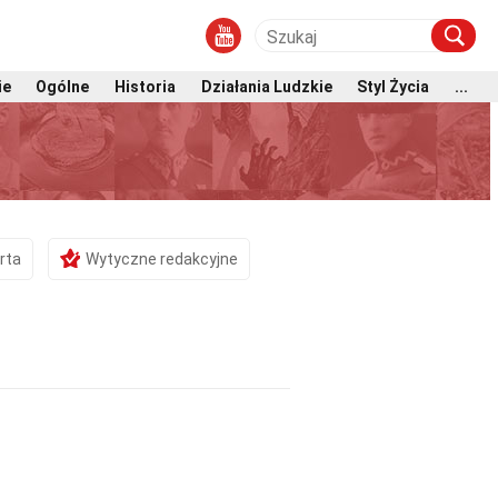
ie
Ogólne
Historia
Działania Ludzkie
Styl Życia
...
rta
Wytyczne redakcyjne