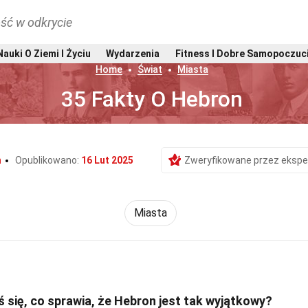
ść w odkrycie
Nauki O Ziemi I Życiu
Wydarzenia
Fitness I Dobre Samopoczuc
Home
Świat
Miasta
35 Fakty O Hebron
h
Opublikowano:
16 Lut 2025
Zweryfikowane przez ekspe
Miasta
 się, co sprawia, że Hebron jest tak wyjątkowy?