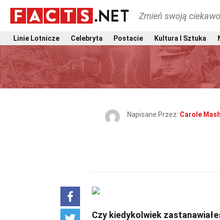
Zmień swoją ciekawo
Linie Lotnicze
Celebryta
Postacie
Kultura I Sztuka
Napisane Przez:
Carole Mas
Czy kiedykolwiek zastanawiałeś