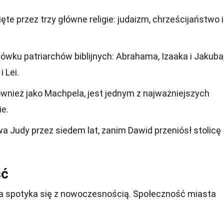
te przez trzy główne religie: judaizm, chrześcijaństwo i
wku patriarchów biblijnych: Abrahama, Izaaka i Jakuba
i Lei.
ównież jako Machpela, jest jednym z najważniejszych
ie.
wa Judy przez siedem lat, zanim Dawid przeniósł stolicę
ść
cja spotyka się z nowoczesnością. Społeczność miasta