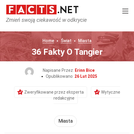
Zmień swoją ciekawość w odkrycie
Home
Świat
Miasta
36 Fakty O Tangier
Napisane Przez:
Erinn Bice
Opublikowano:
26 Lut 2025
Zweryfikowane przez eksperta
Wytyczne
redakcyjne
Miasta