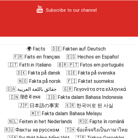
Subscribe to our channel
🌍 Facts
🇩🇪 Fakten auf Deutsch
🇫🇷 Faits en français
🇪🇸 Hechos en Español
🇮🇹 Fatti in Italiano
🇧🇷 🇵🇹 Fatos em português
🇩🇰 Fakta på dansk
🇸🇪 Fakta på svenska
🇳🇴 Fakta på norsk
🇫🇮 Faktat suomeksi
🇸🇦 حقائق باللغة العربية
🇬🇷 Γεγονότα στα ελληνικά
🇮🇳 हिंदी में तथ्य
🇮🇩 Fakta dalam Bahasa Indonesia
🇯🇵 日本語の事実
🇰🇷 한국어로 된 사실
🇲🇾 Fakta dalam Bahasa Melayu
🇳🇱 Feiten in het Nederlands
🇷🇴 Fapte în română
🇷🇺 Факты на русском
🇹🇭 ข้อเท็จจริงเป็นภาษาไทย
🇻🇳 Sự thật bằng tiếng Việt
🇹🇷 Türkçe Gerçekler