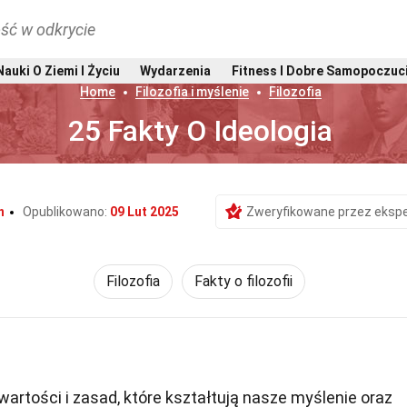
ść w odkrycie
Nauki O Ziemi I Życiu
Wydarzenia
Fitness I Dobre Samopoczuc
Home
Filozofia i myślenie
Filozofia
25 Fakty O Ideologia
n
Opublikowano:
09 Lut 2025
Zweryfikowane przez eksp
Filozofia
Fakty o filozofii
artości i zasad, które kształtują nasze myślenie oraz