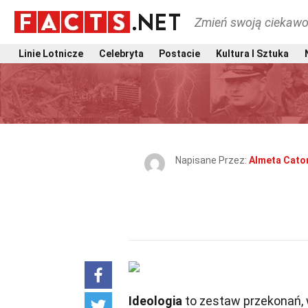
Zmień swoją ciekawo
Linie Lotnicze
Celebryta
Postacie
Kultura I Sztuka
Napisane Przez:
Almeta Cato
Ideologia
to zestaw przekonań, w