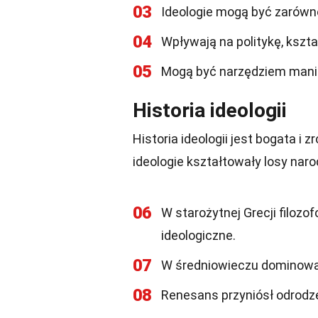
03
Ideologie mogą być zarówn
04
Wpływają na politykę, kształ
05
Mogą być narzędziem manipul
Historia ideologii
Historia ideologii jest bogata i
ideologie kształtowały losy narod
06
W starożytnej Grecji filozo
ideologiczne.
07
W średniowieczu dominowała
08
Renesans przyniósł odrodz