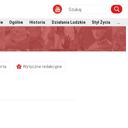
ie
Ogólne
Historia
Działania Ludzkie
Styl Życia
...
erta
Wytyczne redakcyjne