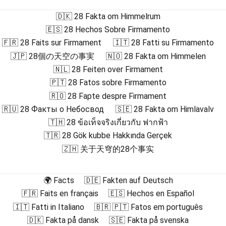
🇩🇰 28 Fakta om Himmelrum
🇪🇸 28 Hechos Sobre Firmamento
🇫🇷 28 Faits sur Firmament
🇮🇹 28 Fatti su Firmamento
🇯🇵 28個の天空の事実
🇳🇴 28 Fakta om Himmelen
🇳🇱 28 Feiten over Firmament
🇵🇹 28 Fatos sobre Firmamento
🇷🇴 28 Fapte despre Firmament
🇷🇺 28 Факты о Небосвод
🇸🇪 28 Fakta om Himlavalv
🇹🇭 28 ข้อเท็จจริงเกี่ยวกับ ฟากฟ้า
🇹🇷 28 Gök kubbe Hakkında Gerçek
🇿🇭 关于天穹的28个事实
🌍 Facts
🇩🇪 Fakten auf Deutsch
🇫🇷 Faits en français
🇪🇸 Hechos en Español
🇮🇹 Fatti in Italiano
🇧🇷 🇵🇹 Fatos em português
🇩🇰 Fakta på dansk
🇸🇪 Fakta på svenska