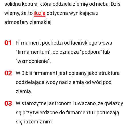
solidna kopuła, która oddziela ziemię od nieba. Dziś
wiemy, że to
iluzja
optyczna wynikająca z
atmosfery ziemskiej.
01
Firmament pochodzi od łacińskiego słowa
"firmamentum", co oznacza "podpora" lub
"wzmocnienie".
02
W Biblii firmament jest opisany jako struktura
oddzielająca wody nad ziemią od wód pod
ziemią.
03
W starożytnej astronomii uważano, że gwiazdy
są przytwierdzone do firmamentu i poruszają
się razem z nim.