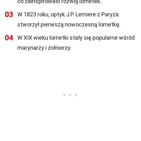
co zainspirowało rozwój lornetek.
03
W 1823 roku, optyk J.P. Lemiere z Paryża
stworzył pierwszą nowoczesną lornetkę.
04
W XIX wieku lornetki stały się popularne wśród
marynarzy i żołnierzy.