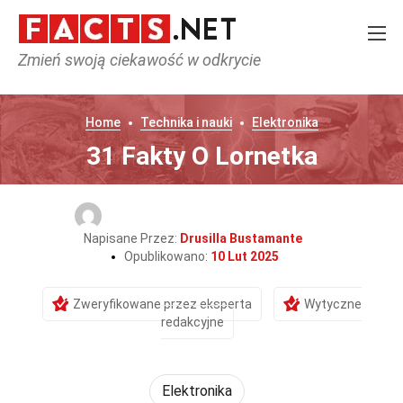
Zmień swoją ciekawość w odkrycie
Home
Technika i nauki
Elektronika
31 Fakty O Lornetka
Napisane Przez:
Drusilla Bustamante
Opublikowano:
10 Lut 2025
Zweryfikowane przez eksperta
Wytyczne
redakcyjne
Elektronika