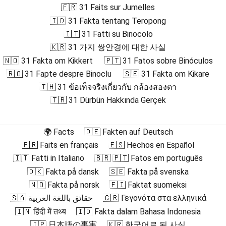
🇫🇷 31 Faits sur Jumelles
🇮🇩 31 Fakta tentang Teropong
🇮🇹 31 Fatti su Binocolo
🇰🇷 31 가지 쌍안경에 대한 사실
🇳🇴 31 Fakta om Kikkert
🇵🇹 31 Fatos sobre Binóculos
🇷🇴 31 Fapte despre Binoclu
🇸🇪 31 Fakta om Kikare
🇹🇭 31 ข้อเท็จจริงเกี่ยวกับ กล้องสองตา
🇹🇷 31 Dürbün Hakkında Gerçek
🌍 Facts
🇩🇪 Fakten auf Deutsch
🇫🇷 Faits en français
🇪🇸 Hechos en Español
🇮🇹 Fatti in Italiano
🇧🇷 🇵🇹 Fatos em português
🇩🇰 Fakta på dansk
🇸🇪 Fakta på svenska
🇳🇴 Fakta på norsk
🇫🇮 Faktat suomeksi
🇸🇦 حقائق باللغة العربية
🇬🇷 Γεγονότα στα ελληνικά
🇮🇳 हिंदी में तथ्य
🇮🇩 Fakta dalam Bahasa Indonesia
🇯🇵 日本語の事実
🇰🇷 한국어로 된 사실