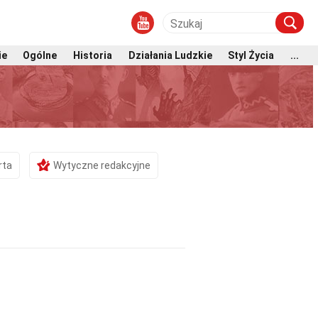
ie
Ogólne
Historia
Działania Ludzkie
Styl Życia
...
rta
Wytyczne redakcyjne