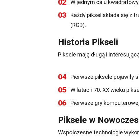
02
W jednym calu kwadratowym
03
Każdy piksel składa się z t
(RGB).
Historia Pikseli
Piksele mają długą i interesując
04
Pierwsze piksele pojawiły s
05
W latach 70. XX wieku pik
06
Pierwsze gry komputerowe, t
Piksele w Nowoczes
Współczesne technologie wykor