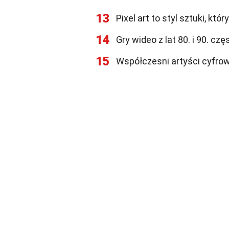
13
Pixel art to styl sztuki, kt
14
Gry wideo z lat 80. i 90. czę
15
Współczesni artyści cyfrowi