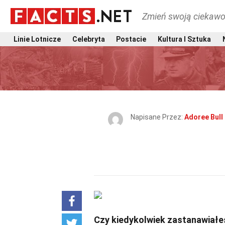
Zmień swoją ciekawo
Linie Lotnicze
Celebryta
Postacie
Kultura I Sztuka
Napisane Przez:
Adoree Bull
Czy kiedykolwiek zastanawiałeś 