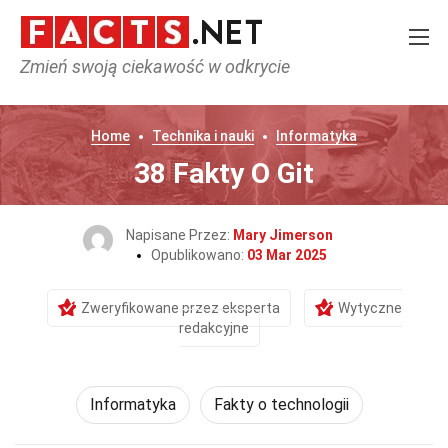
Zmień swoją ciekawość w odkrycie
Home
Technika i nauki
Informatyka
38 Fakty O Git
Napisane Przez:
Mary Jimerson
Opublikowano:
03 Mar 2025
Zweryfikowane przez eksperta
Wytyczne
redakcyjne
Informatyka
Fakty o technologii