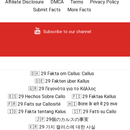
Affiliate Disclosure
DMCA
Terms
Privacy Policy
Submit Facts
More Facts
Subscribe to our channel
🇩🇰 29 Fakta om Callus: Callus
🇩🇪 29 Fakten über Kallus
🇬🇷 29 Γεγονότα για το Κάλλος
🇪🇸 29 Hechos Sobre Callo
🇫🇮 29 Faktaa Kallus
🇫🇷 29 Faits sur Callosité
🇭🇮 कैलस के बारे में 29 तथ्य
🇮🇩 29 Fakta tentang Kalus
🇮🇹 29 Fatti su Callo
🇯🇵 29個のカルスの事実
🇰🇷 29 가지 캘러스에 대한 사실