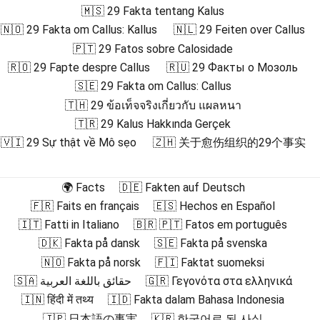
🇲🇸 29 Fakta tentang Kalus
🇳🇴 29 Fakta om Callus: Kallus
🇳🇱 29 Feiten over Callus
🇵🇹 29 Fatos sobre Calosidade
🇷🇴 29 Fapte despre Callus
🇷🇺 29 Факты о Мозоль
🇸🇪 29 Fakta om Callus: Callus
🇹🇭 29 ข้อเท็จจริงเกี่ยวกับ แผลหนา
🇹🇷 29 Kalus Hakkında Gerçek
🇻🇮 29 Sự thật về Mô sẹo
🇿🇭 关于愈伤组织的29个事实
🌍 Facts
🇩🇪 Fakten auf Deutsch
🇫🇷 Faits en français
🇪🇸 Hechos en Español
🇮🇹 Fatti in Italiano
🇧🇷 🇵🇹 Fatos em português
🇩🇰 Fakta på dansk
🇸🇪 Fakta på svenska
🇳🇴 Fakta på norsk
🇫🇮 Faktat suomeksi
🇸🇦 حقائق باللغة العربية
🇬🇷 Γεγονότα στα ελληνικά
🇮🇳 हिंदी में तथ्य
🇮🇩 Fakta dalam Bahasa Indonesia
🇯🇵 日本語の事実
🇰🇷 한국어로 된 사실