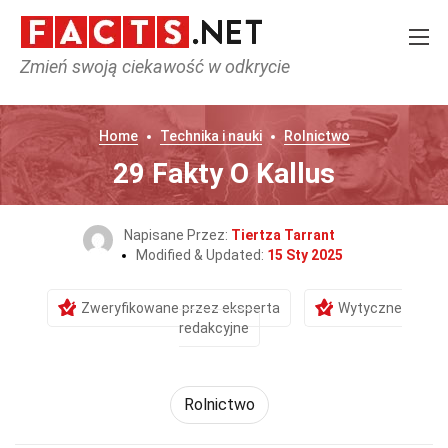
Zmień swoją ciekawość w odkrycie
Home
Technika i nauki
Rolnictwo
29 Fakty O Kallus
Napisane Przez:
Tiertza Tarrant
Modified & Updated:
15 Sty 2025
Zweryfikowane przez eksperta
Wytyczne
redakcyjne
Rolnictwo