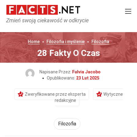
Zmień swoją ciekawość w odkrycie
Home
Filozofia i myślenie
Filozofia
28 Fakty O Czas
Napisane Przez:
Fulvia Jacobo
Opublikowano:
23 Lut 2025
Zweryfikowane przez eksperta
Wytyczne
redakcyjne
Filozofia