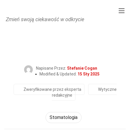
Zmień swoją ciekawość w odkrycie
Home
Fitness i dobre samopoczucie
Stomatologia
29 Fakty O Szczęka Górna
Napisane Przez:
Stefanie Cogan
Modified & Updated:
15 Sty 2025
Zweryfikowane przez eksperta
Wytyczne
redakcyjne
Stomatologia