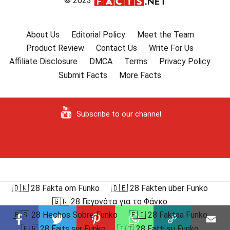
© 2023
About Us
Editorial Policy
Meet the Team
Product Review
Contact Us
Write For Us
Affiliate Disclosure
DMCA
Terms
Privacy Policy
Submit Facts
More Facts
Subscribe to our channel
🇩🇰 28 Fakta om Funko
🇩🇪 28 Fakten über Funko
🇬🇷 28 Γεγονότα για το Φάνκο
🇪🇸 28 Hechos Sobre Funko
🇫🇮 28 Faktaa Funko
🇫🇷 28 Faits sur Funko
🇮🇹 28 Fatti su Funko