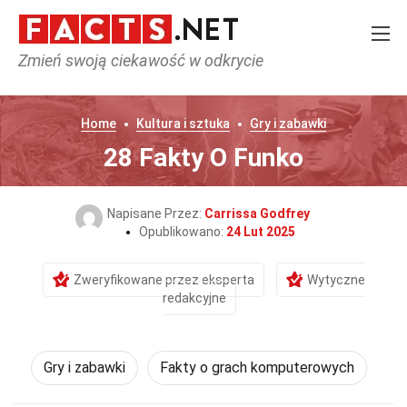
Zmień swoją ciekawość w odkrycie
Home
Kultura i sztuka
Gry i zabawki
28 Fakty O Funko
Napisane Przez:
Carrissa Godfrey
Opublikowano:
24 Lut 2025
Zweryfikowane przez eksperta
Wytyczne
redakcyjne
Gry i zabawki
Fakty o grach komputerowych