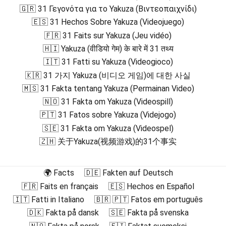
🇬🇷 31 Γεγονότα για το Yakuza (Βιντεοπαιχνίδι)
🇪🇸 31 Hechos Sobre Yakuza (Videojuego)
🇫🇷 31 Faits sur Yakuza (Jeu vidéo)
🇭🇮 Yakuza (वीडियो गेम) के बारे में 31 तथ्य
🇮🇹 31 Fatti su Yakuza (Videogioco)
🇰🇷 31 가지 Yakuza (비디오 게임)에 대한 사실
🇲🇸 31 Fakta tentang Yakuza (Permainan Video)
🇳🇴 31 Fakta om Yakuza (Videospill)
🇵🇹 31 Fatos sobre Yakuza (Videjogo)
🇸🇪 31 Fakta om Yakuza (Videospel)
🇿🇭 关于Yakuza(视频游戏)的31个事实
🌍 Facts
🇩🇪 Fakten auf Deutsch
🇫🇷 Faits en français
🇪🇸 Hechos en Español
🇮🇹 Fatti in Italiano
🇧🇷 🇵🇹 Fatos em português
🇩🇰 Fakta på dansk
🇸🇪 Fakta på svenska