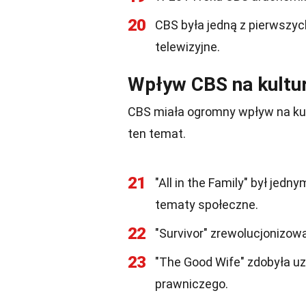
20
CBS była jedną z pierwszyc
telewizyjne.
Wpływ CBS na kultu
CBS miała ogromny wpływ na kult
ten temat.
21
"All in the Family" był jedn
tematy społeczne.
22
"Survivor" zrewolucjonizowa
23
"The Good Wife" zdobyła uz
prawniczego.