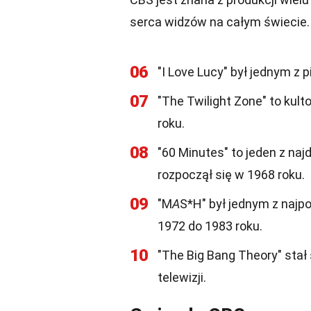
serca widzów na całym świecie. 
06
"I Love Lucy" był jednym z 
07
"The Twilight Zone" to kult
roku.
08
"60 Minutes" to jeden z na
rozpoczął się w 1968 roku.
09
"M
A
S*H" był jednym z najp
1972 do 1983 roku.
10
"The Big Bang Theory" stał 
telewizji.