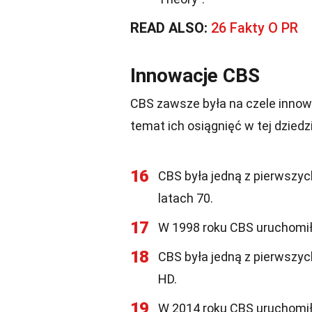
READ ALSO:
26 Fakty O PR
Innowacje CBS
CBS zawsze była na czele innowa
temat ich osiągnięć w tej dziedzi
16
CBS była jedną z pierwszyc
latach 70.
17
W 1998 roku CBS uruchomił
18
CBS była jedną z pierwszyc
HD.
19
W 2014 roku CBS uruchomił