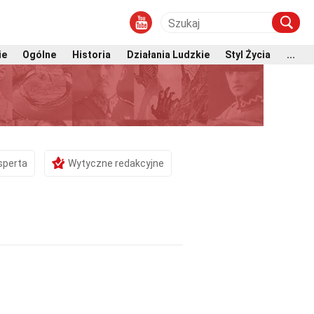
ie
Ogólne
Historia
Działania Ludzkie
Styl Życia
...
sperta
Wytyczne redakcyjne