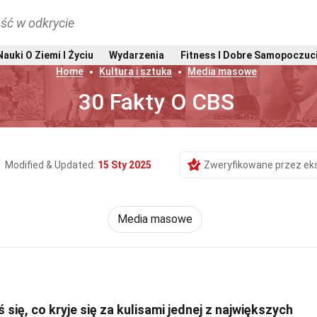
ść w odkrycie
Nauki O Ziemi I Życiu
Wydarzenia
Fitness I Dobre Samopoczuc
Home
Kultura i sztuka
Media masowe
30 Fakty O CBS
Modified & Updated:
15 Sty 2025
Zweryfikowane przez ek
Media masowe
się, co kryje się za kulisami jednej z największych