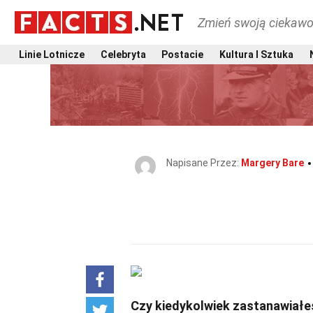
Zmień swoją ciekawo
Linie Lotnicze
Celebryta
Postacie
Kultura I Sztuka
Napisane Przez:
Margery Bare
Czy kiedykolwiek zastanawiałeś 