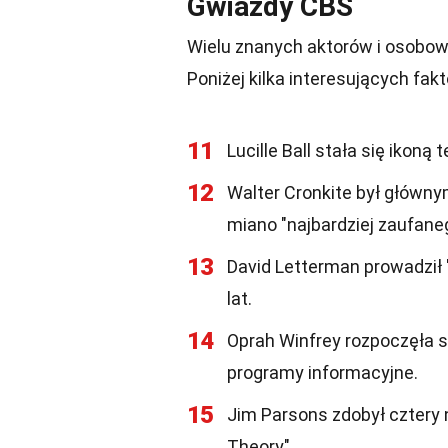
Gwiazdy CBS
Wielu znanych aktorów i osobow
Poniżej kilka interesujących fa
11
Lucille Ball stała się ikoną t
12
Walter Cronkite był główn
miano "najbardziej zaufan
13
David Letterman prowadził 
lat.
14
Oprah Winfrey rozpoczęła s
programy informacyjne.
15
Jim Parsons zdobył cztery
Theory".