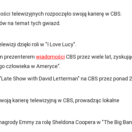
ości telewizyjnych rozpoczęło swoją karierę w CBS.
któw na temat tych gwiazd.
elewizji dzięki roli w "I Love Lucy".
ym prezenterem
wiadomości
CBS przez wiele lat, zyskują
ego człowieka w Ameryce".
"Late Show with David Letterman" na CBS przez ponad 
woją karierę telewizyjną w CBS, prowadząc lokalne
 nagrody Emmy za rolę Sheldona Coopera w "The Big Ba