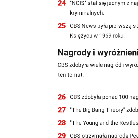
24
"NCIS" stał się jednym z na
kryminalnych.
25
CBS News była pierwszą st
Księżycu w 1969 roku.
Nagrody i wyróżnien
CBS zdobyła wiele nagród i wyró
ten temat.
26
CBS zdobyła ponad 100 nag
27
"The Big Bang Theory" zdob
28
"The Young and the Restle
29
CBS otrzymała nagrodę Pe