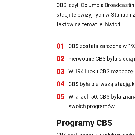
CBS, czyli Columbia Broadcasting
stacji telewizyjnych w Stanach 
faktów na temat jej historii.
01
CBS została założona w 192
02
Pierwotnie CBS była siecią
03
W 1941 roku CBS rozpoczęła
04
CBS była pierwszą stacją, 
05
W latach 50. CBS była znan
swoich programów.
Programy CBS
CBS jest znana z produkcji wiel