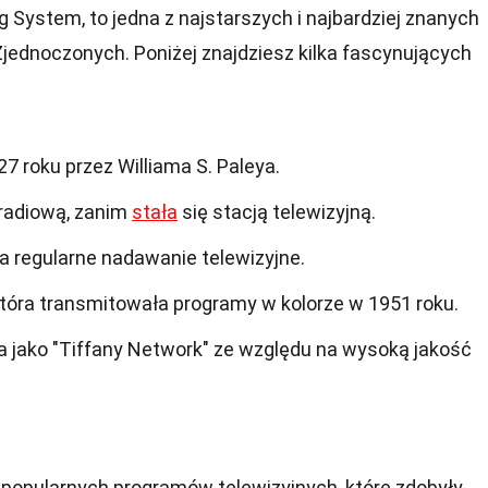
 System, to jedna z najstarszych i najbardziej znanych
Zjednoczonych. Poniżej znajdziesz kilka fascynujących
7 roku przez Williama S. Paleya.
 radiową, zanim
stała
się stacją telewizyjną.
 regularne nadawanie telewizyjne.
która transmitowała programy w kolorze w 1951 roku.
a jako "Tiffany Network" ze względu na wysoką jakość
u popularnych programów telewizyjnych, które zdobyły