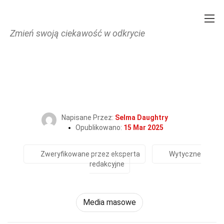
Zmień swoją ciekawość w odkrycie
Home
Kultura i sztuka
Media masowe
38 Fakty O Facebook
Napisane Przez:
Selma Daughtry
Opublikowano:
15 Mar 2025
Zweryfikowane przez eksperta
Wytyczne
redakcyjne
Media masowe