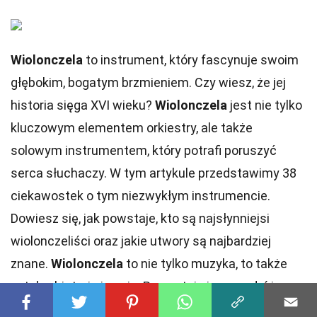
Wiolonczela
to instrument, który fascynuje swoim
głębokim, bogatym brzmieniem. Czy wiesz, że jej
historia sięga XVI wieku?
Wiolonczela
jest nie tylko
kluczowym elementem orkiestry, ale także
solowym instrumentem, który potrafi poruszyć
serca słuchaczy. W tym artykule przedstawimy 38
ciekawostek o tym niezwykłym instrumencie.
Dowiesz się, jak powstaje, kto są najsłynniejsi
wiolonczeliści oraz jakie utwory są najbardziej
znane.
Wiolonczela
to nie tylko muzyka, to także
sztuka, historia i pasja. Przygotuj się na podróż
przez świat dźwięków, które potrafią wzruszyć i