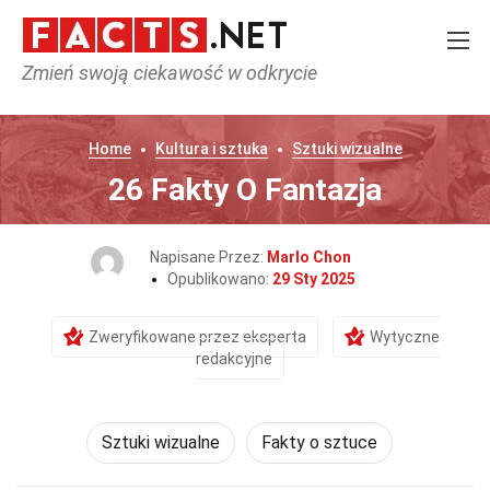
Zmień swoją ciekawość w odkrycie
Home
Kultura i sztuka
Sztuki wizualne
26 Fakty O Fantazja
Napisane Przez:
Marlo Chon
Opublikowano:
29 Sty 2025
Zweryfikowane przez eksperta
Wytyczne
redakcyjne
Sztuki wizualne
Fakty o sztuce