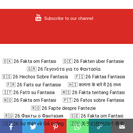
Subscribe to our channel
🇩🇰 26 Fakta om Fantasi
🇩🇪 26 Fakten über Fantasie
🇬🇷 26 Γεγονότα για το Φαντασία
🇪🇸 26 Hechos Sobre Fantasía
🇫🇮 26 Faktaa Fantasia
🇫🇷 26 Faits sur Fantaisie
🇭🇮 कल्पना के बारे में 26 तथ्य
🇮🇹 26 Fatti su Fantasia
🇲🇸 26 Fakta tentang Fantasi
🇳🇴 26 Fakta om Fantasi
🇵🇹 26 Fatos sobre Fantasia
🇷🇴 26 Fapte despre Fantezie
🇷🇺 26 Факты о Фантазия
🇸🇪 26 Fakta om Fantasi
🇻🇮 26 Sự thật về Giả tưởng
🇿🇭 关于幻想的26个事实