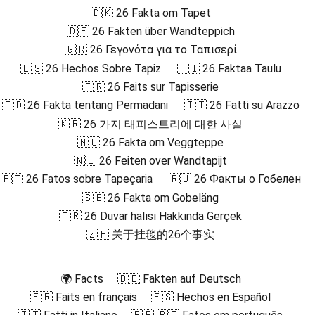
🇩🇰 26 Fakta om Tapet
🇩🇪 26 Fakten über Wandteppich
🇬🇷 26 Γεγονότα για το Ταπισερί
🇪🇸 26 Hechos Sobre Tapiz
🇫🇮 26 Faktaa Taulu
🇫🇷 26 Faits sur Tapisserie
🇮🇩 26 Fakta tentang Permadani
🇮🇹 26 Fatti su Arazzo
🇰🇷 26 가지 태피스트리에 대한 사실
🇳🇴 26 Fakta om Veggteppe
🇳🇱 26 Feiten over Wandtapijt
🇵🇹 26 Fatos sobre Tapeçaria
🇷🇺 26 Факты о Гобелен
🇸🇪 26 Fakta om Gobeläng
🇹🇷 26 Duvar halısı Hakkında Gerçek
🇿🇭 关于挂毯的26个事实
🌍 Facts
🇩🇪 Fakten auf Deutsch
🇫🇷 Faits en français
🇪🇸 Hechos en Español