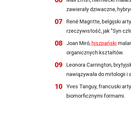
06
zawierały dziwaczne, hybr
07
René Magritte, belgijski ar
rzeczywistość, jak "Syn czł
08
Joan Miró,
hiszpański
malar
organicznych kształtów.
09
Leonora Carrington, brytyjs
nawiązywała do mitologii i 
10
Yves Tanguy, francuski arty
biomorficznymi formami.