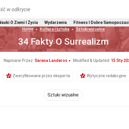
ść w odkrycie
Nauki O Ziemi I Życiu
Wydarzenia
Fitness I Dobre Samopoczuc
Home
Kultura i sztuka
Sztuki wizualne
34 Fakty O Surrealizm
Napisane Przez:
Sarena Landeros
Modified & Updated:
15 Sty 20
Zweryfikowane przez eksperta
Wytyczne redakcyjne
Sztuki wizualne