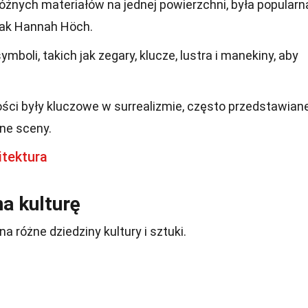
różnych materiałów na jednej powierzchni, była popularn
 jak Hannah Höch.
ymboli, takich jak zegary, klucze, lustra i manekiny, aby
ci były kluczowe w surrealizmie, często przedstawian
lne sceny.
itektura
a kulturę
 różne dziedziny kultury i sztuki.