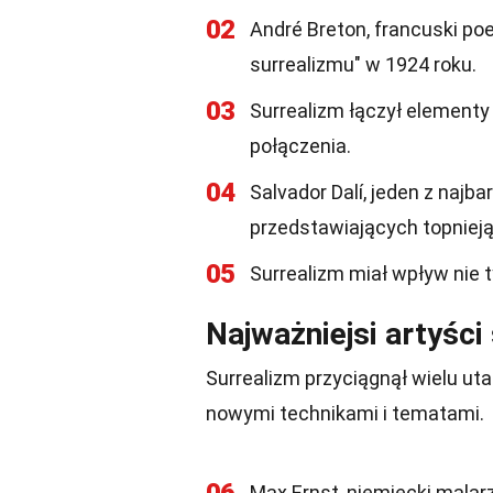
02
André Breton, francuski poe
surrealizmu" w 1924 roku.
03
Surrealizm łączył elementy
połączenia.
04
Salvador Dalí, jeden z najba
przedstawiających topnieją
05
Surrealizm miał wpływ nie ty
Najważniejsi artyści
Surrealizm przyciągnął wielu ut
nowymi technikami i tematami.
Max Ernst, niemiecki malarz