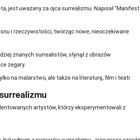
ta, jest uważany za ojca surrealizmu. Napisał "Manifest
 snu i rzeczywistości, tworząc nowe, nieoczekiwane
rdziej znanych surrealistów, słynął z obrazów
ce zegary.
lko na malarstwo, ale także na literaturę, film i teatr.
 surrealizmu
alentowanych artystów, którzy eksperymentowali z
, był jednym z pionierów surrealizmu. Jego prace częst