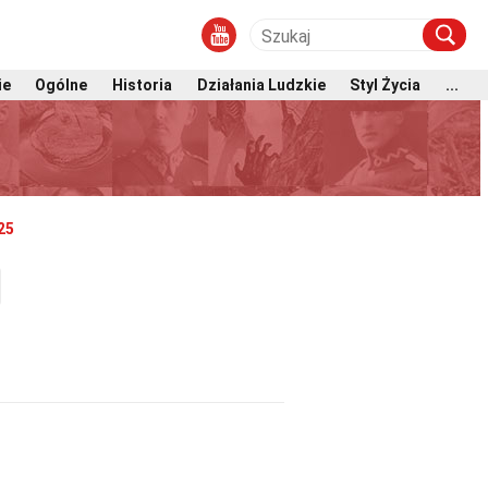
ie
Ogólne
Historia
Działania Ludzkie
Styl Życia
...
25