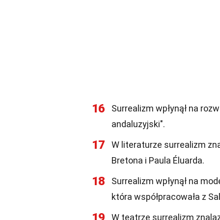
16
Surrealizm wpłynął na rozwó
andaluzyjski".
17
W literaturze surrealizm zna
Bretona i Paula Éluarda.
18
Surrealizm wpłynął na modę,
która współpracowała z Sal
19
W teatrze surrealizm znala