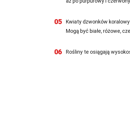
aż po purpurowy i czerwony
05
Kwiaty dzwonków koralowyc
Mogą być białe, różowe, cze
06
Rośliny te osiągają wysoko