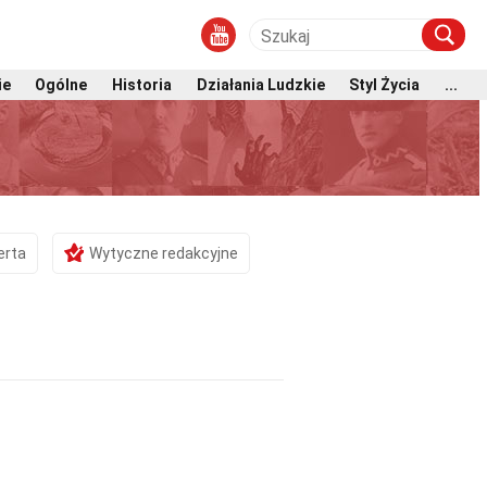
ie
Ogólne
Historia
Działania Ludzkie
Styl Życia
...
erta
Wytyczne redakcyjne