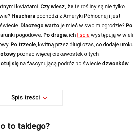
katnymi kwiatami.
Czy wiesz, że
te rośliny są nie tylko
awie?
Heuchera
pochodzi z Ameryki Północnej i jest
świecie.
Dlaczego warto
je mieć w swoim ogrodzie?
Po
 warunki pogodowe.
Po drugie
, ich
liście
występują w wiel
rowy.
Po trzecie
, kwitną przez długi czas, co dodaje urok
gotowy
poznać więcej ciekawostek o tych
otuj się
na fascynującą podróż po świecie
dzwonków
Spis treści
o to takiego?