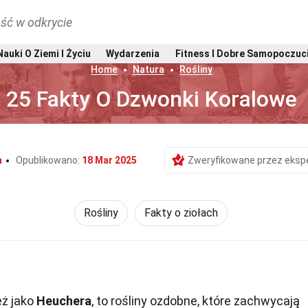
ść w odkrycie
Nauki O Ziemi I Życiu
Wydarzenia
Fitness I Dobre Samopoczuc
Home
Natura
Rośliny
25 Fakty O Dzwonki Koralowe
n
Opublikowano:
18 Mar 2025
Zweryfikowane przez eksp
Rośliny
Fakty o ziołach
eż jako
Heuchera
, to rośliny ozdobne, które zachwycają