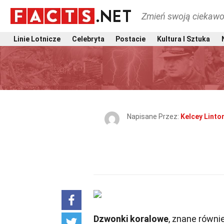
Zmień swoją ciekawo
Linie Lotnicze
Celebryta
Postacie
Kultura I Sztuka
Napisane Przez:
Kelcey Linto
Dzwonki koralowe
, znane równi