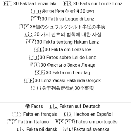
🇫🇮 30 Faktaa Lenzin laki
🇫🇷 30 Faits sur Loi de Lenz
🇭🇮 लेंज का नियम के बारे में 30 तथ्य
🇮🇹 30 Fatti su Legge di Lenz
🇯🇵 38個のシュワルツシルト半径の事実
🇰🇷 30 가지 렌츠의 법칙에 대한 사실
🇲🇸 30 Fakta tentang Hukum Lenz
🇳🇴 30 Fakta om Lenzs lov
🇵🇹 30 Fatos sobre Lei de Lenz
🇷🇺 30 Факты о Закон Ленца
🇸🇪 30 Fakta om Lenz lag
🇹🇷 30 Lenz Yasası Hakkında Gerçek
🇿🇭 关于列兹定律的30个事实
🌍 Facts
🇩🇪 Fakten auf Deutsch
🇫🇷 Faits en français
🇪🇸 Hechos en Español
🇮🇹 Fatti in Italiano
🇧🇷 🇵🇹 Fatos em português
🇩🇰 Fakta på dansk
🇸🇪 Fakta på svenska