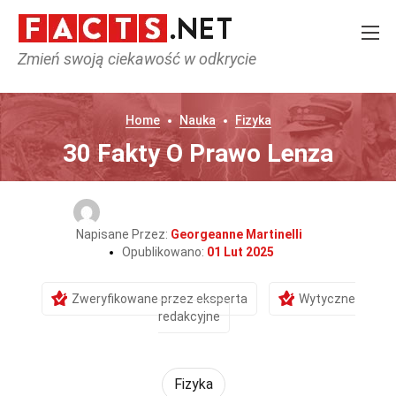
Zmień swoją ciekawość w odkrycie
Home
Nauka
Fizyka
30 Fakty O Prawo Lenza
Napisane Przez:
Georgeanne Martinelli
Opublikowano:
01 Lut 2025
Zweryfikowane przez eksperta
Wytyczne
redakcyjne
Fizyka