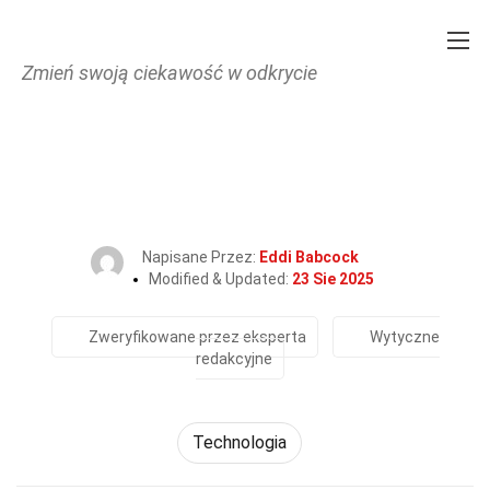
Zmień swoją ciekawość w odkrycie
Home
Nauka
Technologia
34 Fakty O Technologia Noszona
Napisane Przez:
Eddi Babcock
Modified & Updated:
23 Sie 2025
Zweryfikowane przez eksperta
Wytyczne
redakcyjne
Technologia