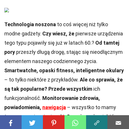
Technologia noszona
to coś więcej niż tylko
modne gadżety.
Czy wiesz, że
pierwsze urządzenia
tego typu pojawiły się już w latach 60.?
Od tamtej
pory
przeszły długą drogę, stając się nieodłącznym
elementem naszego codziennego życia.
Smartwatche, opaski fitness, inteligentne okulary
– to tylko niektóre z przykładów.
Ale co sprawia, że
są tak popularne?
Przede wszystkim
ich
funkcjonalność.
Monitorowanie zdrowia,
powiadomienia,
nawigacja
– wszystko to mamy
teraz na wyciągnięcie ręki.
Czy wiesz, że
niektóre z
tych urządzeń mogą nawet wykrywać wczesne